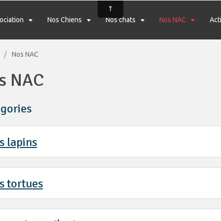
sociation
Nos Chiens
Nos chats
Nos NAC
Act
Nos NAC
s NAC
gories
s lapins
s tortues