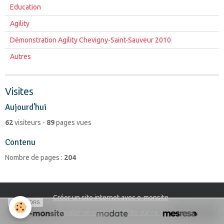
Education
Agility
Démonstration Agility Chevigny-Saint-Sauveur 2010
Autres
Visites
Aujourd'hui
62
visiteurs -
89
pages vues
Contenu
Nombre de pages :
204
Créer un site internet avec e-monsite
SPONSORS
Signaler un contenu illicite sur ce site