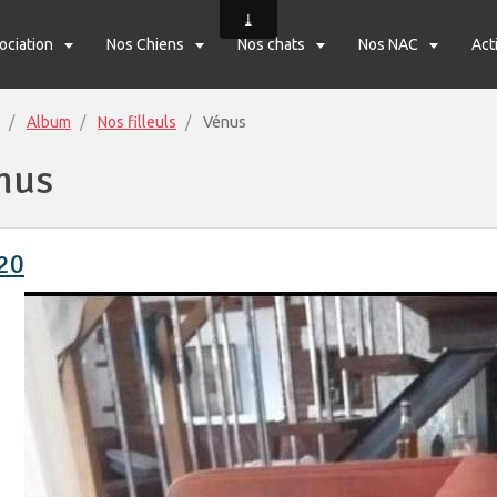
sociation
Nos Chiens
Nos chats
Nos NAC
Act
Album
Nos filleuls
Vénus
nus
20