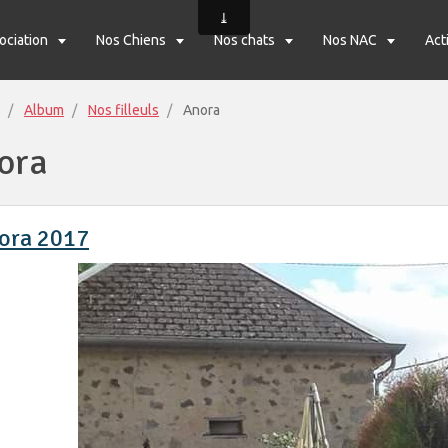
sociation
Nos Chiens
Nos chats
Nos NAC
Act
Album
Nos filleuls
Anora
ora
ora 2017